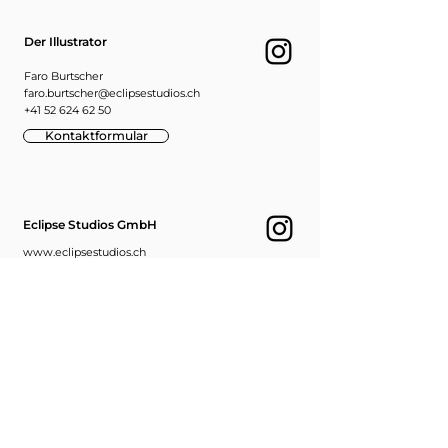
Der Illustrator
Faro Burtscher
faro.burtscher@eclipsestudios.ch
+41 52 624 62 50
Kontaktformular
Eclipse Studios GmbH
www.eclipsestudios.ch
info@eclipsestudios.ch
+41 52 624 62 50
Bestellung Abholen
Eclipse Studios GmbH
Der Illustrator
Ebnatstrasse 65
8200 Schaffhausen