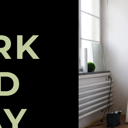
RK
D
AY