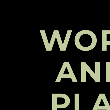
WO
AN
PL