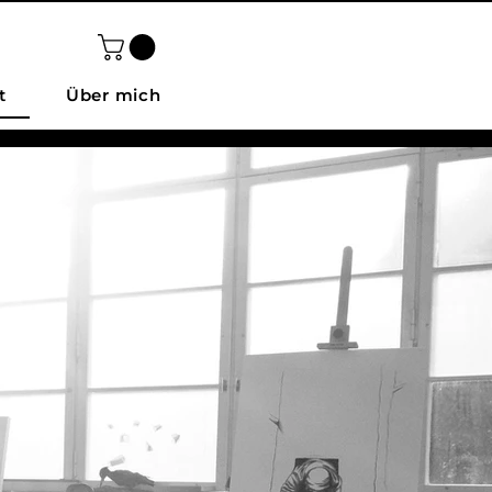
t
Über mich