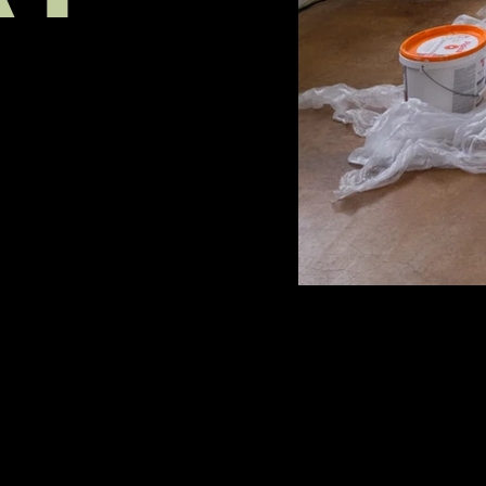
Eclipse Studios GmbH
www.eclipsestudios.ch
info@eclipsestudios.ch