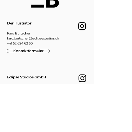
Der Illustrator
Faro Burtscher
faro.burtscher@eclipsestudios.ch
+41 52 624 62 50
Kontaktformular
Eclipse Studios GmbH
www.eclipsestudios.ch
info@eclipsestudios.ch
+41 52 624 62 50
Bestellung Abholen
Eclipse Studios GmbH
Der Illustrator