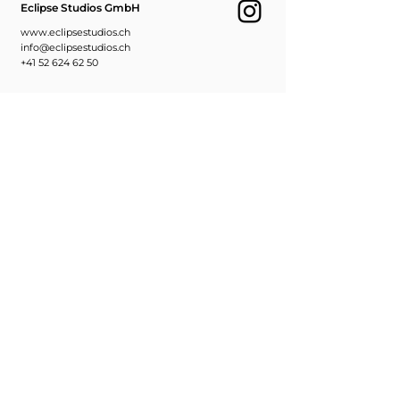
Eclipse Studios GmbH
www.eclipsestudios.ch
info@eclipsestudios.ch
+41 52 624 62 50
Bestellung Abholen
Eclipse Studios GmbH
Der Illustrator
Ebnatstrasse 65
8200 Schaffhausen
Abholzeiten
Montag bis Freitag
09:00 - 12:00 Uhr
14:00 - 18:00 Uhr
oder auf Anfrage:
+41 52 624 62 50
faro.burtscher@eclipsestudios.ch
Wegbeschreibung