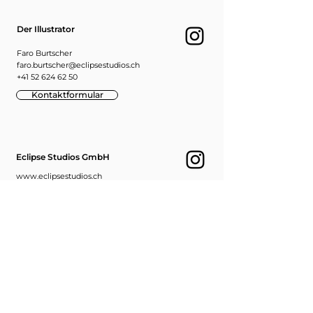
Der Illustrator
Faro Burtscher
faro.burtscher@eclipsestudios.ch
+41 52 624 62 50
Kontaktformular
Eclipse Studios GmbH
www.eclipsestudios.ch
info@eclipsestudios.ch
+41 52 624 62 50
Bestellung Abholen
Eclipse Studios GmbH
Der Illustrator
Ebnatstrasse 65
8200 Schaffhausen