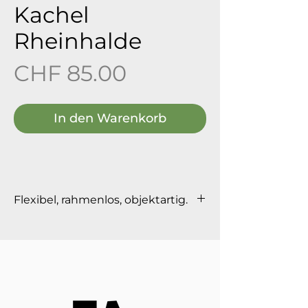
Kachel
Rheinhalde
Preis
CHF 85.00
In den Warenkorb
Flexibel, rahmenlos, objektartig.
Masse: 20 x 20 cm, 1.9 cm Dicke
Verpackung: Faltkarton mit
Monopac AG entwickelt und
produziert in Schaffhausen.
Regional- sinnvoll.