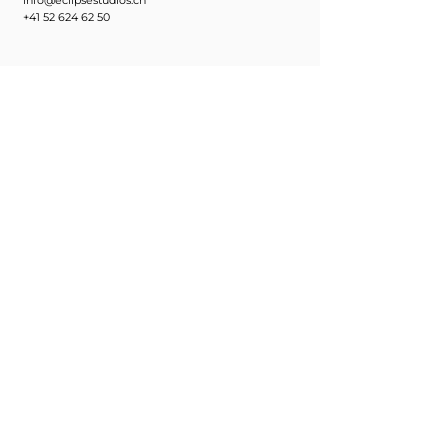
info@eclipsestudios.ch
+41 52 624 62 50
Bestellung Abholen
Eclipse Studios GmbH
Der Illustrator
Ebnatstrasse 65
8200 Schaffhausen
Abholzeiten
Montag bis Freitag
09:00 - 12:00 Uhr
14:00 - 18:00 Uhr
oder auf Anfrage:
+41 52 624 62 50
faro.burtscher@eclipsestudios.ch
Wegbeschreibung