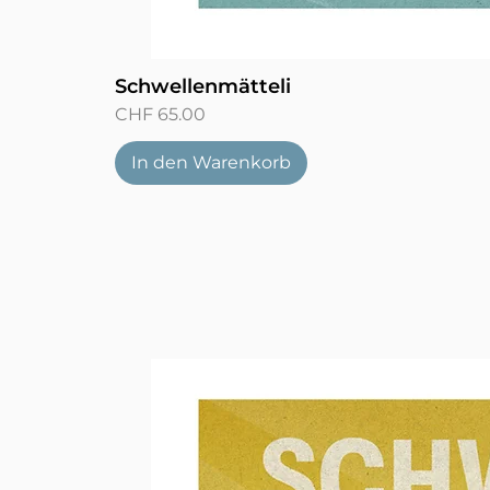
Schwellenmätteli
Preis
CHF 65.00
In den Warenkorb