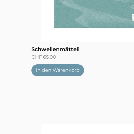
Schwellenmätteli
Preis
CHF 65.00
In den Warenkorb