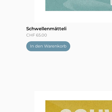
Schwellenmätteli
Preis
CHF 65.00
In den Warenkorb