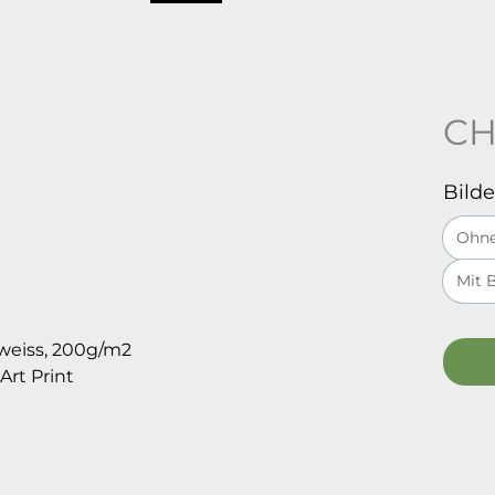
CH
Bild
Ohne
Mit 
rweiss, 200g/m2
Art Print