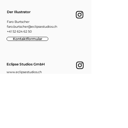
Der Illustrator
Faro Burtscher
faro.burtscher@eclipsestudios.ch
+41 52 624 62 50
Kontaktformular
Eclipse Studios GmbH
www.eclipsestudios.ch
info@eclipsestudios.ch
+41 52 624 62 50
Bestellung Abholen
Eclipse Studios GmbH
Der Illustrator
Ebnatstrasse 65
8200 Schaffhausen