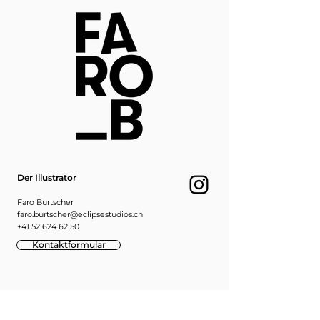
diesen nicht per Post. Du kannst
den Bilderrahmen bei Eclipse
Studios an der Ebnatstrasse 65 in
Schaffhausen abholen und dabei
Atelier-Luft schnuppern.
Der Illustrator
Faro Burtscher
faro.burtscher@eclipsestudios.ch
+41 52 624 62 50
Kontaktformular
Eclipse Studios GmbH