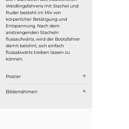
Weidlingsfahrens mit Stachel und 
Ruder besteht im Mix von 
körperlicher Betätigung und 
Entspannung. Nach dem 
anstrengenden Stacheln 
flussaufwärts, wird der Bootsfahrer 
damit belohnt, sich einfach 
flussabwärts treiben lassen zu 
können.
Poster
Grösse: A2, 42 x 59.4cm
Bilderrahmen
Papier: Lessebo, matt, naturweiss,
200g/m2
Bilderrahmen aus Eichenholz mit
Druck:
12 Farben Inkjet Fine Art
Glasscheibe. Damit der
Print
Bilderrahmen ohne Beschädigung
handsigniert
bei dir ankommt, versenden wir
unlimitiert